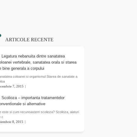
ARTICOLE RECENTE
Legatura nebanuita dintre sanatatea
oloanei vertebrale, sanatatea orala si starea
e bine generala a corpului
natatea coloanei si organismul Starea de sanatate a
oloa
ecembrie 7, 2015
READ MORE
Scolioza – importanta tratamentelor
onventionale si alternative
 este si cum recunoastem scolioza? Scolioza, alaturi
e c
oiembrie 8, 2015
READ MORE