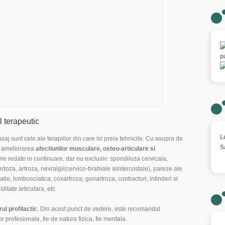
p
l terapeutic
L
asaj sunt cele ale terapiilor din care isi preia tehnicile. Cu asupra de
S
in ameliorarea
afectiunilor musculare, osteo-articulare si
rie redate in continuare, dar nu exclusiv: spondiloza cervicala,
doza, artroza, nevralgii(cervico-brahiale siintercostale), pareze ale
atie, lombosciatica, coxartroza, gonartroza, contracturi, intinderi si
iditate articulara, etc.
ul profilactic
. Din acest punct de vedere, este recomandat
r profesionale, fie de natura fizica, fie mentala.