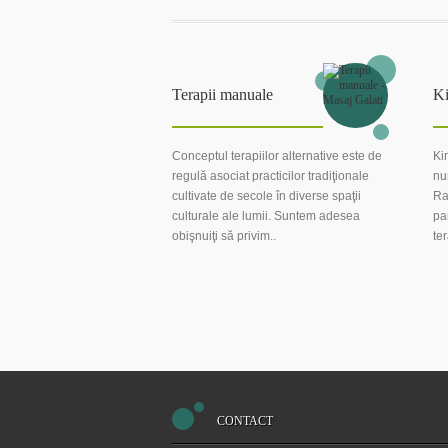
Terapii manuale
Ki
Conceptul terapiilor alternative este de
Ki
regulă asociat practicilor tradiţionale
nu
cultivate de secole în diverse spaţii
Ra
culturale ale lumii. Suntem adesea
pa
obişnuiţi să privim..
te
CONTACT