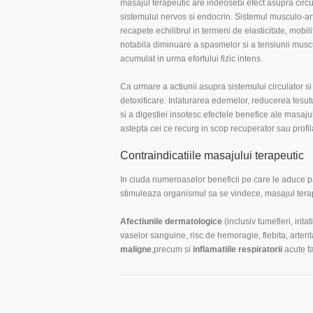
masajul terapeutic are indeosebi efect asupra circul
sistemului nervos si endocrin. Sistemul musculo-arti
recapete echilibrul in termeni de elasticitate, mobilita
notabila diminuare a spasmelor si a tensiunii muscu
acumulat in urma efortului fizic intens.
Ca urmare a actiunii asupra sistemului circulator si
detoxificare. Inlaturarea edemelor, reducerea tesut
si a digestiei insotesc efectele benefice ale masajul
astepta cei ce recurg in scop recuperator sau profila
Contraindicatiile masajului terapeutic
In ciuda numeroaselor beneficii pe care le aduce pa
stimuleaza organismul sa se vindece, masajul terap
Afectiunile dermatologice
(inclusiv tumefieri, iritati
vaselor sanguine, risc de hemoragie, flebita, arterit
maligne
,precum si
inflamatiile respiratorii
acute fa