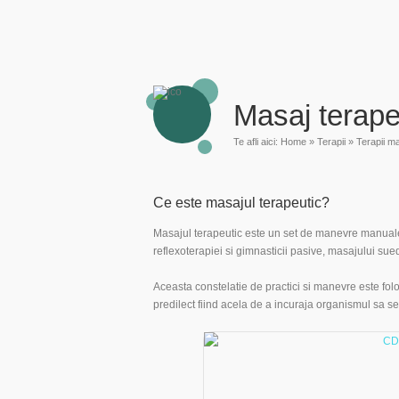
Masaj terape
Te afli aici:
Home
»
Terapii
»
Terapii m
Ce este masajul terapeutic?
Masajul terapeutic este un set de manevre manual
reflexoterapiei si gimnasticii pasive, masajului sue
Aceasta constelatie de practici si manevre este folosi
predilect fiind acela de a incuraja organismul sa s