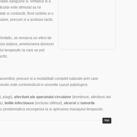
atiei sanguine si limfatice si a
cular este stimulat sa isi
te si contractii, fiind vizibila si o
lare, precum si a acidului lactic
 limfatic, se remarca un efect de
ului adipos, ameliorarea diurezei
ui terapeutic la care se pot
ctic.
cientilor, precum si a modalitatii complet naturale prin care
eutic este contraindicat in anumite cazuri patologice.
i, plagi),
afectiuni ale aparatului circulator
(tromboze, afectiuni ale
a),
bolile infectioase
(inclusiv sifilisul),
ulcerul
si
tumorile
c problematica recurgerea la si aplicarea masajului terapeutic.
top