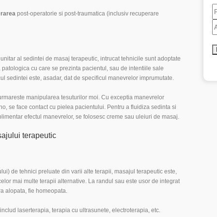
rarea
post-operatorie si post-traumatica (inclusiv recuperare
unitar al sedintei de masaj terapeutic, intrucat tehnicile sunt adoptate
ia patologica cu care se prezinta pacientul, sau de intentiile sale
icul sedintei este, asadar, dat de specificul manevrelor imprumutate.
 urmareste manipularea tesuturilor moi. Cu exceptia manevrelor
, se face contact cu pielea pacientului. Pentru a fluidiza sedinta si
plimentar efectul manevrelor, se folosesc creme sau uleiuri de masaj.
ajului terapeutic
i) de tehnici preluate din varii alte terapii, masajul terapeutic este,
celor mai multe terapii alternative. La randul sau este usor de integrat
ura alopata, fie homeopata.
clud laserterapia, terapia cu ultrasunete, electroterapia, etc.