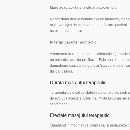
Mare adaptabilitate la situatia pacientului
Neconstand dintr-o formula fixa de manevre, masajul 
mai avantajos de manevre pentru fiecare pacient in 
rezultate terapeutice.
Puternic caracter profilactic
Asemenea multor altor terapii alternative (inclusiv
un puternic caracter profilactic. Este una dintre ce
daunatoare cauzate de profesii (sau obisnuine) car
(fizic si psihic).
Durata masajului terapeutic
Terapeutul este cel ce stabileste numarul de sedinte
de evolutia acesteia. Cele mai multe tulburari nec
saptamana.
Efectele masajului terapeutic
Stimuland in mod natural corpul sa isi restaureze fu