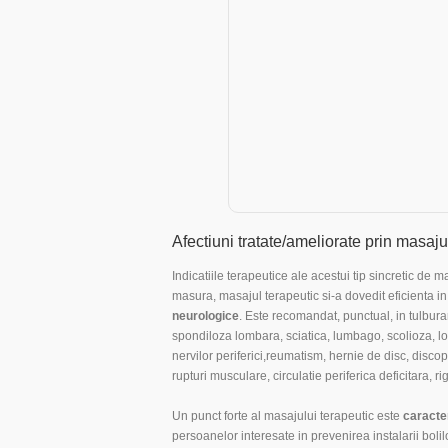
Afectiuni tratate/ameliorate prin masaju
Indicatiile terapeutice ale acestui tip sincretic de m
masura, masajul terapeutic si-a dovedit eficienta 
neurologice
. Este recomandat, punctual, in tulbura
spondiloza lombara, sciatica, lumbago, scolioza, lor
nervilor periferici,reumatism, hernie de disc, discop
rupturi musculare, circulatie periferica deficitara, rig
Un punct forte al masajului terapeutic este
caracter
persoanelor interesate in prevenirea instalarii bolilo