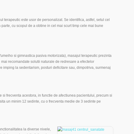
terapeutic este usor de personalizat. Se identifica, astfel, setul cel
parte, cu scopul de a obtine in cel mai scurt timp cele mai bune
 Yumeiho si gimnastica pasiva motorizata), masajul terapeutic prezinta
le mai recomandate solutii naturale de redresare a efectelor
e imping la sedentarism, posturi deficitare sau, dimpotriva, surmenaj
 si frecventa acestora, in functie de afectiunea pacientului, precum si
esita un minim 12 sedinte, cu o frecventa medie de 3 sedinte pe
nctionalitatea la diverse nivele,