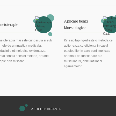
Aplicare benzi
netoterapie
kinesiologice
netoterapia mai este cunoscuta si sub
KinesioTaping-ul este o metoda ce
mele de gimnastica medicala.
actioneaza cu eficienta in cazul
dacinile etimologice evidentiaza
patologiilor in care sunt implicate
rtial sensul acestei metode, anume,
anomalii de functionare ale
rapie prin miscare.
musculaturii, articulatiilor si
ligamentelor.
ARTICOLE RECENTE