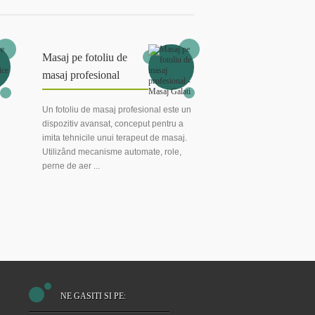
Masaj pe fotoliu de
masaj profesional
Un fotoliu de masaj profesional este un
dispozitiv avansat, conceput pentru a
imita tehnicile unui terapeut de masaj.
Utilizând mecanisme automate, role,
perne de aer ...
NE GASITI SI PE: