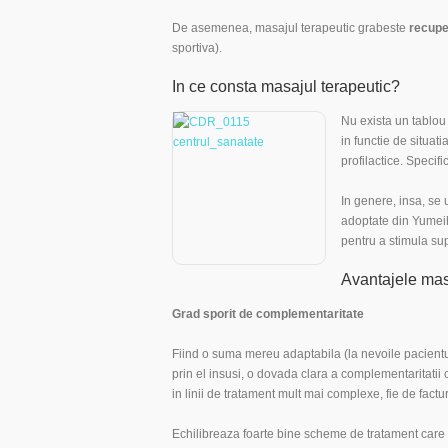
De asemenea, masajul terapeutic grabeste
recupe
sportiva).
In ce consta masajul terapeutic?
Nu exista un tablou 
in functie de situat
profilactice. Specif
In genere, insa, se
adoptate din Yumeiho
pentru a stimula su
Avantajele mas
Grad sporit de complementaritate
Fiind o suma mereu adaptabila (la nevoile pacientulu
prin el insusi, o dovada clara a complementaritatii 
in linii de tratament mult mai complexe, fie de fact
Echilibreaza foarte bine scheme de tratament care in