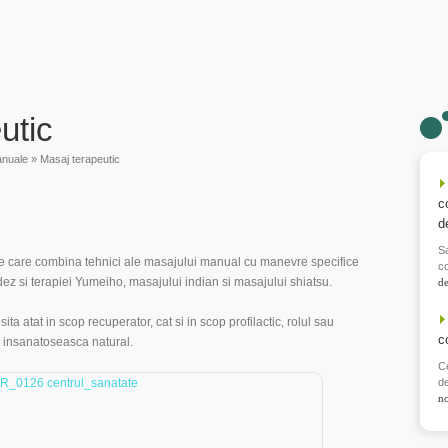
utic
anuale
»
Masaj terapeutic
c
d
Sa
e care combina tehnici ale masajului manual cu manevre specifice
c
dez si terapiei Yumeiho, masajului indian si masajului shiatsu.
d
ta atat in scop recuperator, cat si in scop profilactic, rolul sau
c
e insanatoseasca natural.
Ce
d
n