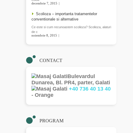
decembrie 7, 2015
READ MORE
Scolioza – importanta tratamentelor
conventionale si alternative
Ce este si cum recunoastem scolioza? Scolioza, alaturi
de c
noiembrie 8, 2015
READ MORE
CONTACT
Bulevardul
Dunarea, Bl. PR4, parter, Galati
+40 736 40 13 40
- Orange
PROGRAM