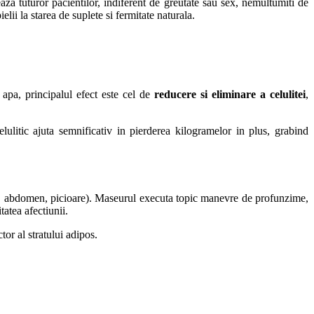
aza tuturor pacientilor, indiferent de greutate sau sex, nemultumiti de
elii la starea de suplete si fermitate naturala.
 apa, principalul efect este cel de
reducere si eliminare a celulitei
,
celulitic ajuta semnificativ in pierderea kilogramelor in plus, grabind
ese, abdomen, picioare). Maseurul executa topic manevre de profunzime,
tatea afectiunii.
tor al stratului adipos.