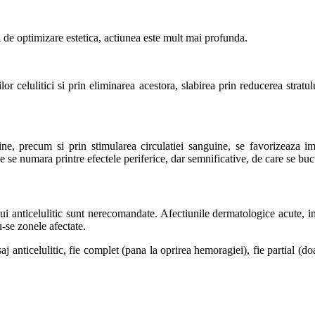
ni de optimizare estetica, actiunea este mult mai profunda.
 celulitici si prin eliminarea acestora, slabirea prin reducerea stratului 
ine, precum si prin stimularea circulatiei sanguine, se favorizeaza im
ide se numara printre efectele periferice, dar semnificative, de care se buc
i anticelulitic sunt nerecomandate. Afectiunile dermatologice acute, in
-se zonele afectate.
 anticelulitic, fie complet (pana la oprirea hemoragiei), fie partial (do