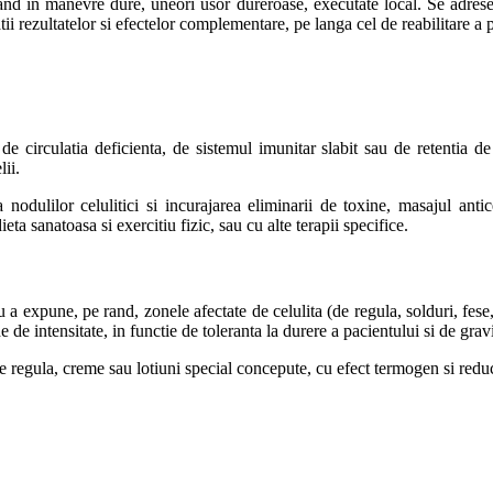
stand in manevre dure, uneori usor dureroase, executate local. Se adrese
tii rezultatelor si efectelor complementare, pe langa cel de reabilitare a pi
de circulatia deficienta, de sistemul imunitar slabit sau de retentia de
ii.
a nodulilor celulitici si incurajarea eliminarii de toxine, masajul anti
ta sanatoasa si exercitiu fizic, sau cu alte terapii specifice.
u a expune, pe rand, zonele afectate de celulita (de regula, solduri, f
 de intensitate, in functie de toleranta la durere a pacientului si de gravi
de regula, creme sau lotiuni special concepute, cu efect termogen si reduc