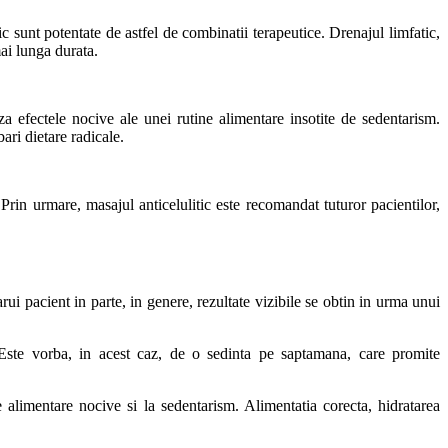
ic sunt potentate de astfel de combinatii terapeutice. Drenajul limfatic,
mai lunga durata.
za efectele nocive ale unei rutine alimentare insotite de sedentarism.
ari dietare radicale.
Prin urmare, masajul anticelulitic este recomandat tuturor pacientilor,
rui pacient in parte, in genere, rezultate vizibile se obtin in urma unui
 Este vorba, in acest caz, de o sedinta pe saptamana, care promite
 alimentare nocive si la sedentarism. Alimentatia corecta, hidratarea