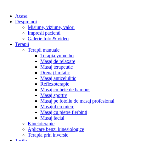
Acasa
Despre noi
Misiune, viziune, valori
Impresii pacienti
Galerie foto & video
Terapii
Terapii manuale
Terapia yumeiho
Masaj de relaxare
Masaj terapeutic
Drenaj limfatic
Masaj anticelulitic
Reflexoterapie
Masaj cu bete de bambus
Masaj sportiv
Masaj pe fotoliu de masaj profesional
Masajul cu miere
Masaj cu pietre fierbinti
Masaj facial
Kinetoterapie
Aplicare benzi kinesiologice
Terapia prin inversie
Tarife