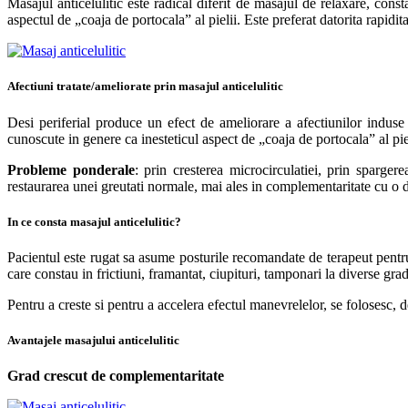
Masajul anticelulitic este radical diferit de masajul de relaxare, con
aspectul de „coaja de portocala” al pielii. Este preferat datorita rapidita
Afectiuni tratate/ameliorate prin masajul anticelulitic
Desi periferial produce un efect de ameliorare a afectiunilor induse 
cunoscute in genere ca inesteticul aspect de „coaja de portocala” al piel
Probleme ponderale
: prin cresterea microcirculatiei, prin spargere
restaurarea unei greutati normale, mai ales in complementaritate cu o die
In ce consta masajul anticelulitic?
Pacientul este rugat sa asume posturile recomandate de terapeut pentr
care constau in frictiuni, framantat, ciupituri, tamponari la diverse grade
Pentru a creste si pentru a accelera efectul manevrelelor, se folosesc, 
Avantajele masajului anticelulitic
Grad crescut de complementaritate