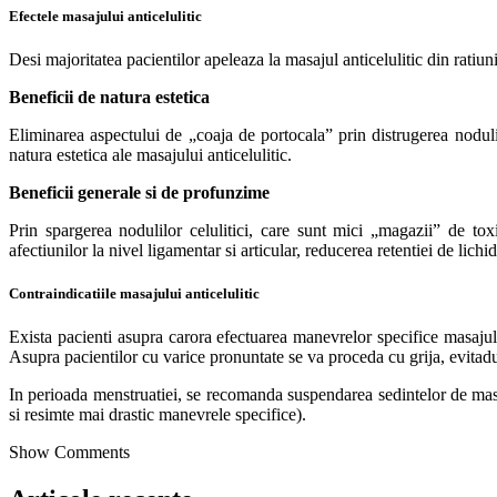
Efectele masajului anticelulitic
Desi majoritatea pacientilor apeleaza la masajul anticelulitic din ratiu
Beneficii de natura estetica
Eliminarea aspectului de „coaja de portocala” prin distrugerea nodulilor
natura estetica ale masajului anticelulitic.
Beneficii generale si de profunzime
Prin spargerea nodulilor celulitici, care sunt mici „magazii” de tox
afectiunilor la nivel ligamentar si articular, reducerea retentiei de lich
Contraindicatiile masajului anticelulitic
Exista pacienti asupra carora efectuarea manevrelor specifice masajulu
Asupra pacientilor cu varice pronuntate se va proceda cu grija, evitadu
In perioada menstruatiei, se recomanda suspendarea sedintelor de masaj
si resimte mai drastic manevrele specifice).
Show Comments