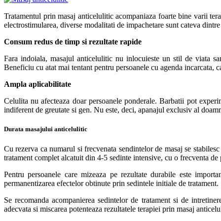
Tratamentul prin masaj anticelulitic acompaniaza foarte bine varii terap
electrostimularea, diverse modalitati de impachetare sunt cateva dintre 
Consum redus de timp si rezultate rapide
Fara indoiala, masajul anticelulitic nu inlocuieste un stil de viata 
Beneficiu cu atat mai tentant pentru persoanele cu agenda incarcata, car
Ampla aplicabilitate
Celulita nu afecteaza doar persoanele ponderale. Barbatii pot experime
indiferent de greutate si gen. Nu este, deci, apanajul exclusiv al doam
Durata masajului anticelulitic
Cu rezerva ca numarul si frecvenata sendintelor de masaj se stabilesc in
tratament complet alcatuit din 4-5 sedinte intensive, cu o frecventa de
Pentru persoanele care mizeaza pe rezultate durabile este importa
permanentizarea efectelor obtinute prin sedintele initiale de tratament.
Se recomanda acompanierea sedintelor de tratament si de intretinere 
adecvata si miscarea potenteaza rezultatele terapiei prin masaj anticelul