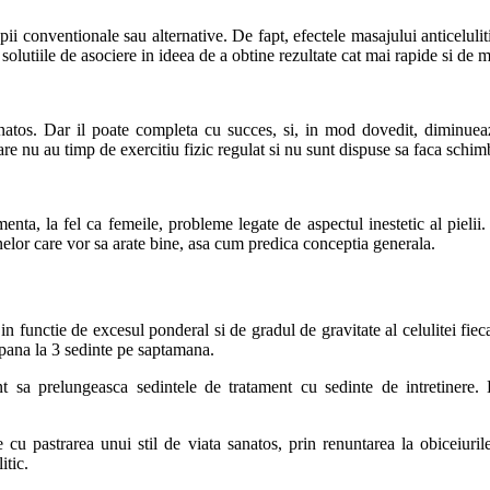
ii conventionale sau alternative. De fapt, efectele masajului anticelulit
solutiile de asociere in ideea de a obtine rezultate cat mai rapide si de 
sanatos. Dar il poate completa cu succes, si, in mod dovedit, diminuea
e nu au timp de exercitiu fizic regulat si nu sunt dispuse sa faca schimb
nta, la fel ca femeile, probleme legate de aspectul inestetic al pielii. 
nelor care vor sa arate bine, asa cum predica conceptia generala.
 functie de excesul ponderal si de gradul de gravitate al celulitei fieca
 pana la 3 sedinte pe saptamana.
nt sa prelungeasca sedintele de tratament cu sedinte de intretinere.
cu pastrarea unui stil de viata sanatos, prin renuntarea la obiceiurile
itic.