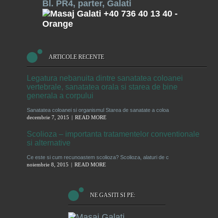
Bl. PR4, parter, Galati
+40 736 40 13 40
-
Orange
ARTICOLE RECENTE
Legatura nebanuita dintre sanatatea coloanei
vertebrale, sanatatea orala si starea de bine
generala a corpului
Sanatatea coloanei si organismul Starea de sanatate a coloa
decembrie 7, 2015
READ MORE
Scolioza – importanta tratamentelor conventionale
si alternative
Ce este si cum recunoastem scolioza? Scolioza, alaturi de c
noiembrie 8, 2015
READ MORE
NE GASITI SI PE: