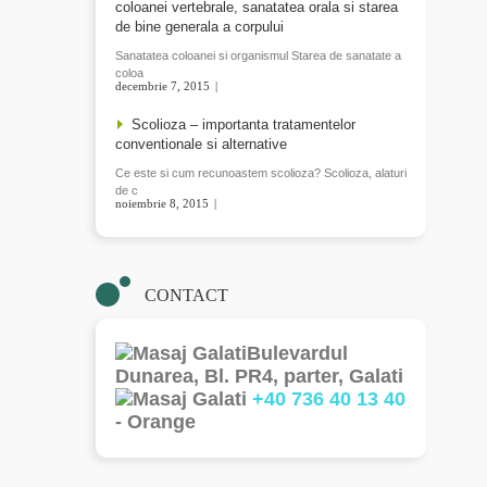
coloanei vertebrale, sanatatea orala si starea
de bine generala a corpului
Sanatatea coloanei si organismul Starea de sanatate a
coloa
decembrie 7, 2015
READ MORE
Scolioza – importanta tratamentelor
conventionale si alternative
Ce este si cum recunoastem scolioza? Scolioza, alaturi
de c
noiembrie 8, 2015
READ MORE
CONTACT
Bulevardul
Dunarea, Bl. PR4, parter, Galati
+40 736 40 13 40
- Orange