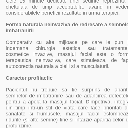
Cele 15 minute dedicate unei sedinte reprezinta
cheltuiala de timp acceptabila, avand in vede
considerabilele beneficii rezultate in urma terapiei.
Forma naturala neinvaziva de redresare a semnel
imbatranirii
Comparativ cu alte mijloace pe care le pun 
indemana chirurgia estetica sau tratamente
cosmetice invazive, masajul facial este o for
terapeutica neinvaziva, care stimuleaza, de fap
autocorectia naturala a pielii si a musculaturii.
Caracter profilactic
Pacientul nu trebuie sa fie surprins de aparit
semnelor de imbatranire sau de adancirea defectel
pentru a apela la masajul facial. Dimpotriva, integr
din timp intr-un stil de viata care face prioritati d
sanatate si frumusete, masajul facial estompea
ridurile (si alte semne) fine si intarzie aparitia celor 
profunzime.