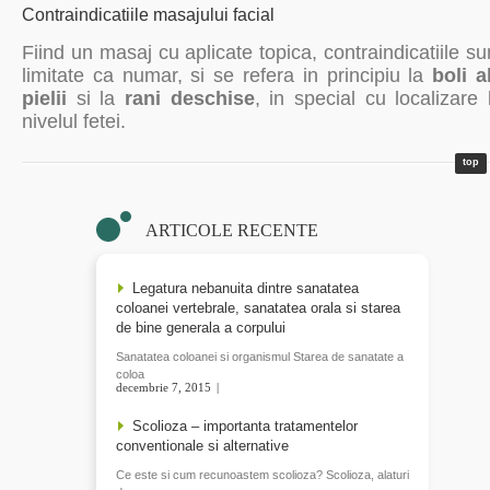
Contraindicatiile masajului facial
Fiind un masaj cu aplicate topica, contraindicatiile su
limitate ca numar, si se refera in principiu la
boli a
pielii
si la
rani deschise
, in special cu localizare 
nivelul fetei.
top
ARTICOLE RECENTE
Legatura nebanuita dintre sanatatea
coloanei vertebrale, sanatatea orala si starea
de bine generala a corpului
Sanatatea coloanei si organismul Starea de sanatate a
coloa
decembrie 7, 2015
READ MORE
Scolioza – importanta tratamentelor
conventionale si alternative
Ce este si cum recunoastem scolioza? Scolioza, alaturi