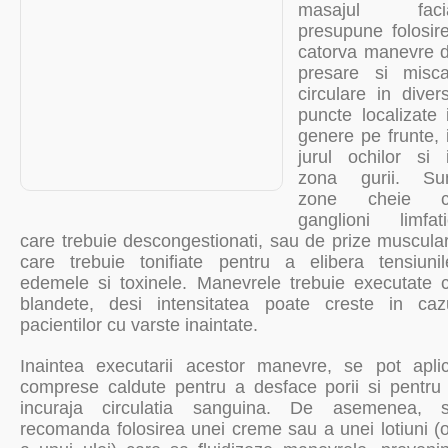
masajul faci
presupune folosir
catorva manevre 
presare si misca
circulare in diver
puncte localizate 
genere pe frunte, 
jurul ochilor si 
zona gurii. Su
zone cheie c
ganglioni limfati
care trebuie descongestionati, sau de prize muscula
care trebuie tonifiate pentru a elibera tensiunil
edemele si toxinele. Manevrele trebuie executate 
blandete, desi intensitatea poate creste in caz
pacientilor cu varste inaintate.
Inaintea executarii acestor manevre, se pot apli
comprese caldute pentru a desface porii si pentru
incuraja circulatia sanguina. De asemenea, 
recomanda folosirea unei creme sau a unei lotiuni (o