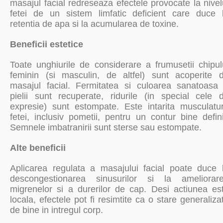
masajul facial redreseaza efectele provocate la nivel
fetei de un sistem limfatic deficient care duce 
retentia de apa si la acumularea de toxine.
Beneficii estetice
Toate unghiurile de considerare a frumusetii chipul
feminin (si masculin, de altfel) sunt acoperite 
masajul facial. Fermitatea si culoarea sanatoasa
pielii sunt recuperate, ridurile (in special cele 
expresie) sunt estompate. Este intarita musculatu
fetei, inclusiv pometii, pentru un contur bine defini
Semnele imbatranirii sunt sterse sau estompate.
Alte beneficii
Aplicarea regulata a masajului facial poate duce 
descongestionarea sinusurilor si la ameliorar
migrenelor si a durerilor de cap. Desi actiunea es
locala, efectele pot fi resimtite ca o stare generaliza
de bine in intregul corp.