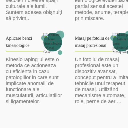
secole în diverse spaţii
etimologice evidentiaz
culturale ale lumii.
partial sensul acestei
Suntem adesea obişnuiţi
metode, anume, terapi
să privim..
prin miscare.
Aplicare benzi
Masaj pe fotoliu de
kinesiologice
masaj profesional
KinesioTaping-ul este o
Un fotoliu de masaj
metoda ce actioneaza
profesional este un
cu eficienta in cazul
dispozitiv avansat,
patologiilor in care sunt
conceput pentru a imit
implicate anomalii de
tehnicile unui terapeut
functionare ale
de masaj. Utilizând
musculaturii, articulatiilor
mecanisme automate,
si ligamentelor.
role, perne de aer ...