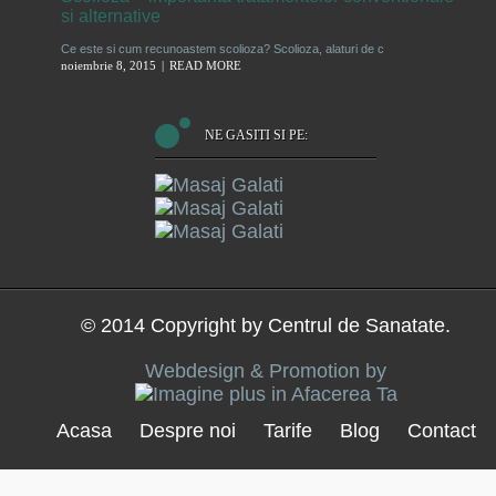
si alternative
Ce este si cum recunoastem scolioza? Scolioza, alaturi de c
noiembrie 8, 2015
READ MORE
NE GASITI SI PE:
© 2014 Copyright by Centrul de Sanatate.
Webdesign & Promotion by
Acasa
Despre noi
Tarife
Blog
Contact