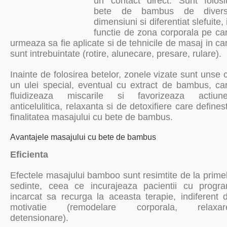
un contact direct. Sunt folosi
bete de bambus de diver
dimensiuni si diferentiat slefuite, 
functie de zona corporala pe ca
urmeaza sa fie aplicate si de tehnicile de masaj in ca
sunt intrebuintate (rotire, alunecare, presare, rulare).
Inainte de folosirea betelor, zonele vizate sunt unse 
un ulei special, eventual cu extract de bambus, ca
fluidizeaza miscarile si favorizeaza actiun
anticelulitica, relaxanta si de detoxifiere care defines
finalitatea masajului cu bete de bambus.
Avantajele masajului cu bete de bambus
Eficienta
Efectele masajului bamboo sunt resimtite de la prime
sedinte, ceea ce incurajeaza pacientii cu progr
incarcat sa recurga la aceasta terapie, indiferent 
motivatie (remodelare corporala, relaxar
detensionare).