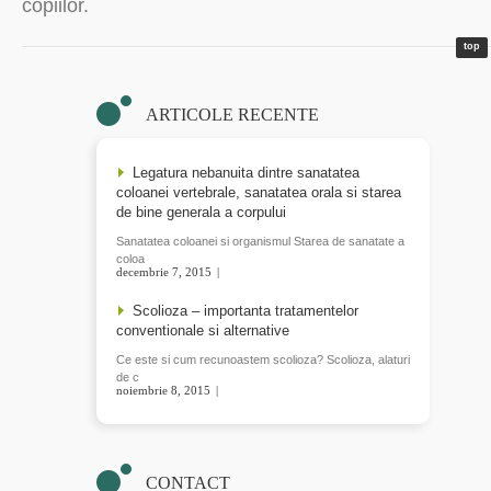
copiilor.
top
ARTICOLE RECENTE
Legatura nebanuita dintre sanatatea
coloanei vertebrale, sanatatea orala si starea
de bine generala a corpului
Sanatatea coloanei si organismul Starea de sanatate a
coloa
decembrie 7, 2015
READ MORE
Scolioza – importanta tratamentelor
conventionale si alternative
Ce este si cum recunoastem scolioza? Scolioza, alaturi
de c
noiembrie 8, 2015
READ MORE
CONTACT