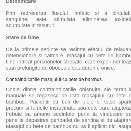
Detoxificare
Prin redresarea fluxului limfatic si a circulati
sanguine, este stimulata eliminarea toxinel
acumulate in tesuturi.
Stare de bine
De la primele sedinte se resimte efectul de relaxar
detensionare si calmare, masajul cu bete de bamb
fiind indicat persoanelor stresate, care experimentea
stari prelungite de oboseala sau dureri cronice.
Contraindicatiile masajului cu bete de bambus
Unele dintre contraindicatiile obisnuite ale terapiil
manuale se regasesc pe lista masajului cu bete 
bambus. Pacientii cu boli de piele si vase spart
precum si femeile insarcinate sau cele care alaptea
trebuie sa amane sedintele pana la vindecare s
pana la depasirea perioadei de sarcina si de alaptar
Masajul cu bete de bambus nu va fi aplicat nici asup