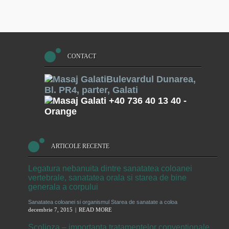
CONTACT
Bulevardul Dunarea,
Bl. PR4, parter, Galati
+40 736 40 13 40
-
Orange
ARTICOLE RECENTE
Legatura nebanuita dintre sanatatea coloanei
vertebrale, sanatatea orala si starea de bine
generala a corpului
Sanatatea coloanei si organismul Starea de sanatate a coloa
decembrie 7, 2015
READ MORE
Scolioza – importanta tratamentelor conventionale